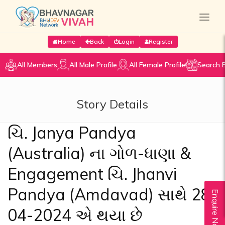
Home
Back
Login
Register
All Members
All Male Profile
All Female Profile
Search 
Story Details
ચિ. Janya Pandya
(Australia) ના ગોળ-ધાણા &
Engagement ચિ. Jhanvi
Pandya (Amdavad) સાથે 28-
Enquire Now
04-2024 એ થયા છે