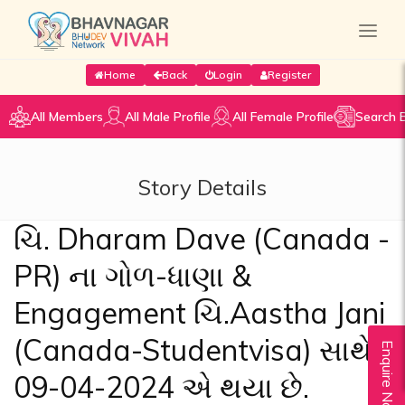
Home
Back
Login
Register
All Members
All Male Profile
All Female Profile
Search 
Story Details
ચિ. Dharam Dave (Canada -
PR) ના ગોળ-ધાણા &
Engagement ચિ.Aastha Jani
(Canada-Studentvisa) સાથે
Enquire Now
09-04-2024 એ થયા છે.